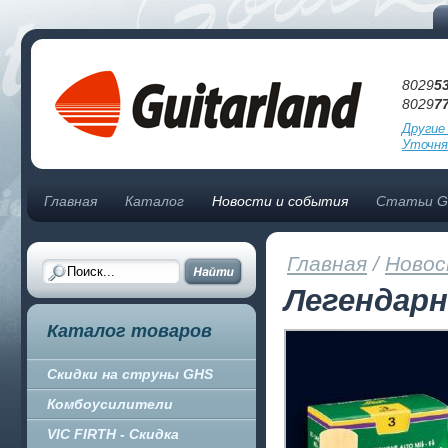
8029
5
8029
7
Другие
Уточня
Главная
Каталог
Новости и события
Статьи Gu
Главная
/
Новос
Легендар
Каталог товаров
Скидки на струны GHS
Комбоусилители
VIC FIRTH - Скидка