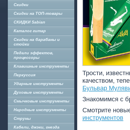
Скидки
Скидки на ТОП-товары
СКИДКИ Sabian
Каталог гитар
Скидки на барабаны и
стойки
Педали эффектов,
процессоры
Клавишные инструменты
Трости, извест
Перкуссия
качеством, теп
Ударные инструменты
Бульвар Муляви
Духовые инструменты
Знакомимся с 
Смычковые инструменты
Смотрите новые
Народные инструменты
инструментов
Струны
Кабели, джэки, гнезда