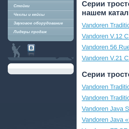
Серии трост
Стойки
нашем катал
Чехлы и кейсы
Звуковое оборудование
Vandoren Tradit
Лидеры продаж
Vandoren V.12 
Vandoren 56 Ru
Vandoren V.21 
Серии трост
Vandoren Tradit
Vandoren Tradit
Vandoren Java 
Vandoren Java «