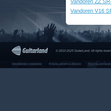
Vandoren ZZ SR
Vandoren V16 S
© 2010-2025 GuitarLand. Аll rights res
Барабанная установка
Купить гитару в Минске
Купить синтеза