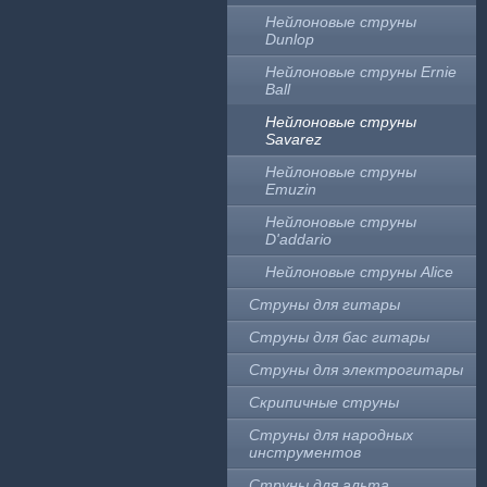
Нейлоновые струны
Dunlop
Нейлоновые струны Ernie
Ball
Нейлоновые струны
Savarez
Нейлоновые струны
Emuzin
Нейлоновые струны
D'addario
Нейлоновые струны Alice
Струны для гитары
Струны для бас гитары
Струны для электрогитары
Скрипичные струны
Струны для народных
инструментов
Струны для альта