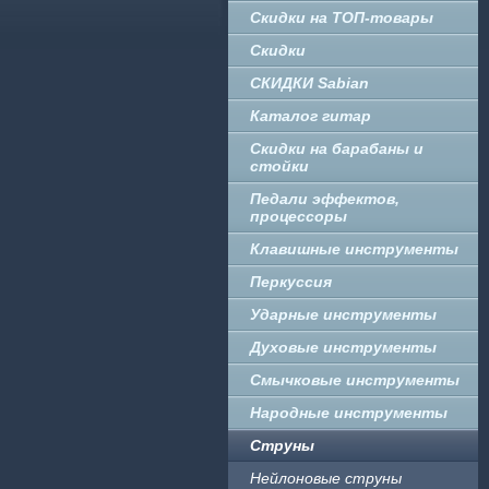
Скидки на ТОП-товары
Скидки
СКИДКИ Sabian
Каталог гитар
Скидки на барабаны и
стойки
Педали эффектов,
процессоры
Клавишные инструменты
Перкуссия
Ударные инструменты
Духовые инструменты
Смычковые инструменты
Народные инструменты
Струны
Нейлоновые струны