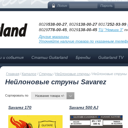
Логин
Пароль
8029
538-00-27
, 8029
138-00-27
8017
252-93-99
8029
778-00-45
, 8029
138-00-45
пн
ТЦ "Немига 3"
Другие магазины
Уточняйте наличие товара по указанным телеф
и и события
Статьи Guitarland
Бренды
Guitarland TV
Главная
/
Каталог
/
Струны
/
Нейлоновые струны
/
Нейлоновые струны 
Нейлоновые струны Savarez
Сортировать по
Название товара +/-
Savarez 170
Savarez 500 AJ