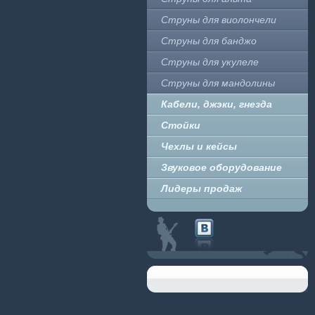
Струны для виолончели
Струны для банджо
Струны для укулеле
Струны для мандолины
Кабели, джэки, гнезда
Стойки
Чехлы и кейсы
Звуковое оборудование
Лидеры продаж