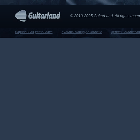
© 2010-2025 GuitarLand. Аll rights res
Барабанная установка
Купить гитару в Минске
Купить синтеза