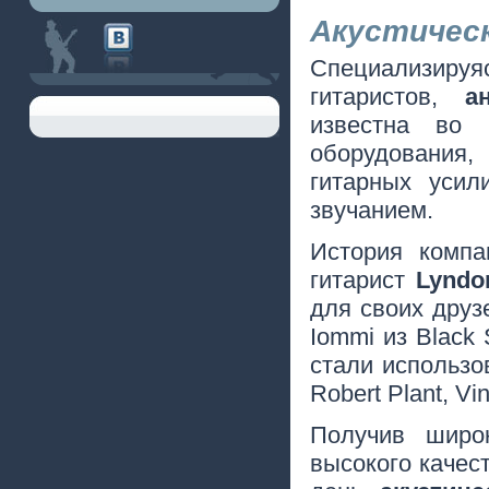
Акустичес
Специализиру
гитаристов,
а
известна во 
оборудования,
гитарных усил
звучанием.
История компа
гитарист
Lyndo
для своих друз
Iommi из Black
стали использо
Robert Plant, Vi
Получив широ
высокого качес