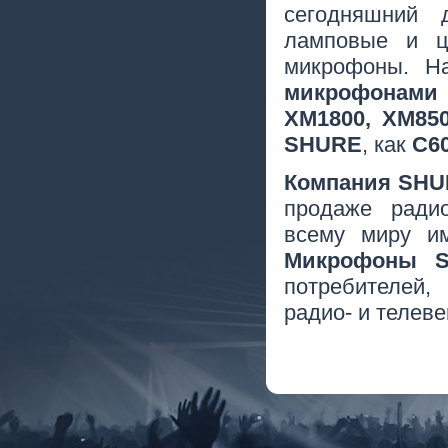
сегодняшний 
ламповые и ц
микрофоны. Н
микрофонами
XM1800, XM85
SHURE
, как
C60
Компания SHU
продаже ради
всему миру им
Микрофоны 
потребителей,
радио- и телеве