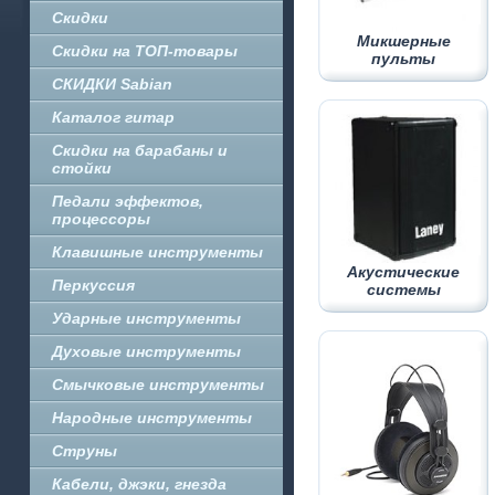
Скидки
Микшерные
Скидки на ТОП-товары
пульты
СКИДКИ Sabian
Каталог гитар
Скидки на барабаны и
стойки
Педали эффектов,
процессоры
Клавишные инструменты
Акустические
Перкуссия
системы
Ударные инструменты
Духовые инструменты
Смычковые инструменты
Народные инструменты
Струны
Кабели, джэки, гнезда