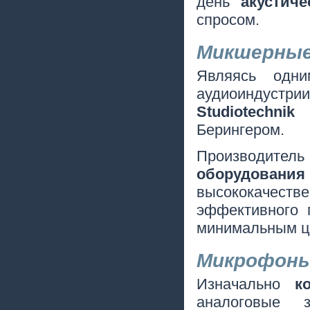
день
акустиче
спросом.
Микшерные
Являясь одн
аудиоиндуст
Studiotechni
Берингером.
Производи
оборудования
высококачест
эффективного 
минимальным ц
Микрофоны
Изначально
к
аналоговые 