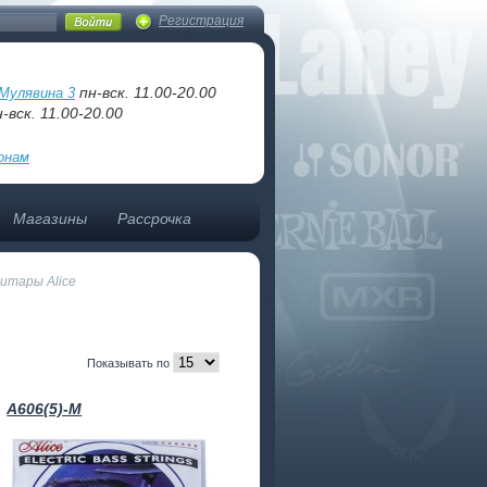
Регистрация
пн-вск. 11.00-20.00
Мулявина 3
-вск. 11.00-20.00
онам
Магазины
Рассрочка
итары Alice
Показывать по
A606(5)-M