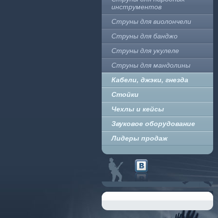
инструментов
Струны для виолончели
Струны для банджо
Струны для укулеле
Струны для мандолины
Кабели, джэки, гнезда
Стойки
Чехлы и кейсы
Звуковое оборудование
Лидеры продаж