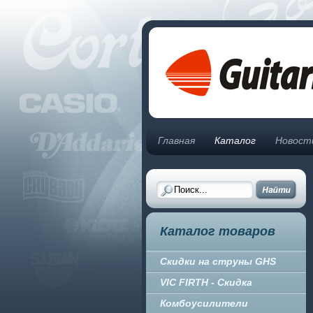
Главная
Каталог
Новост
Каталог товаров
Скидки на струны GHS
VIC FIRTH - Скидка
Комбоусилители