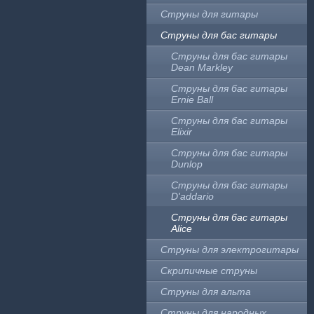
Струны для гитары
Струны для бас гитары
Струны для бас гитары
Dean Markley
Струны для бас гитары
Ernie Ball
Струны для бас гитары
Elixir
Струны для бас гитары
Dunlop
Струны для бас гитары
D'addario
Струны для бас гитары
Alice
Струны для электрогитары
Скрипичные струны
Струны для альта
Струны для народных