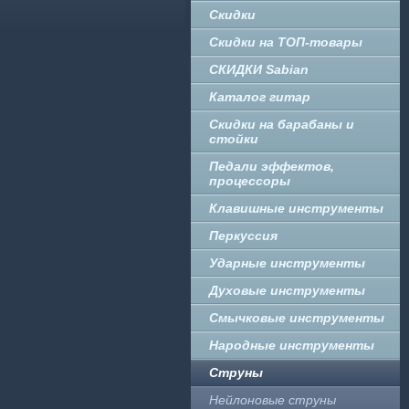
Скидки
Скидки на ТОП-товары
СКИДКИ Sabian
Каталог гитар
Скидки на барабаны и
стойки
Педали эффектов,
процессоры
Клавишные инструменты
Перкуссия
Ударные инструменты
Духовые инструменты
Смычковые инструменты
Народные инструменты
Струны
Нейлоновые струны