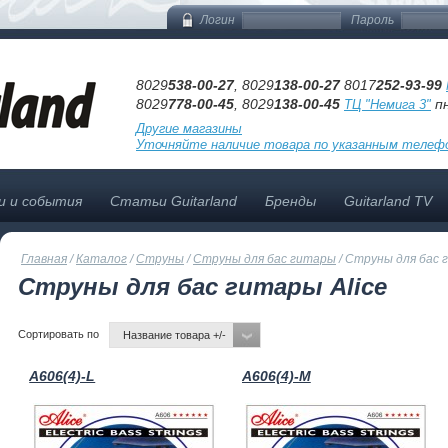
Логин
Пароль
8029
538-00-27
, 8029
138-00-27
8017
252-93-99
8029
778-00-45
, 8029
138-00-45
пн
ТЦ "Немига 3"
Другие магазины
Уточняйте наличие товара по указанным телеф
и и события
Статьи Guitarland
Бренды
Guitarland TV
Главная
/
Каталог
/
Струны
/
Струны для бас гитары
/
Струны для бас г
Струны для бас гитары Alice
Сортировать по
Название товара +/-
A606(4)-L
A606(4)-M