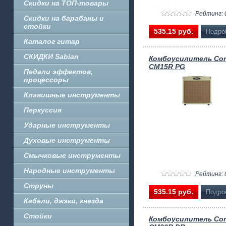
Скидки на ТОП-товары
Рейтинг: 
Скидки на барабаны и
стойки
535.15 pуб.
Подро
Каталог гитар
СКИДКИ Sabian
Комбоусилитель Cor
CM15R PG
Педали эффектов,
процессоры
Клавишные инструменты
Перкуссия
Ударные инструменты
Духовые инструменты
Смычковые инструменты
Народные инструменты
Рейтинг: 
Струны
535.15 pуб.
Подро
Кабели, джэки, гнезда
Стойки
Комбоусилитель Cor