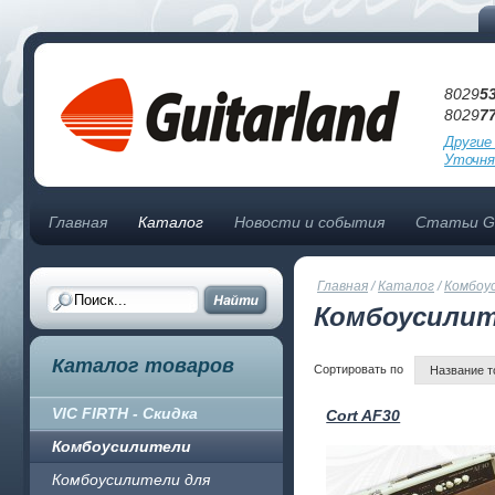
8029
5
8029
7
Другие
Уточня
Главная
Каталог
Новости и события
Статьи Gu
Главная
/
Каталог
/
Комбоу
Комбоусилит
Каталог товаров
Сортировать по
Название т
VIC FIRTH - Скидка
Cort AF30
Комбоусилители
Комбоусилители для