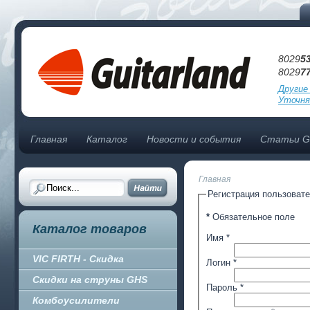
8029
5
8029
7
Другие
Уточня
Главная
Каталог
Новости и события
Статьи Gu
Главная
Регистрация пользоват
*
Обязательное поле
Каталог товаров
Имя
*
VIC FIRTH - Скидка
Логин
*
Скидки на струны GHS
Пароль
*
Комбоусилители