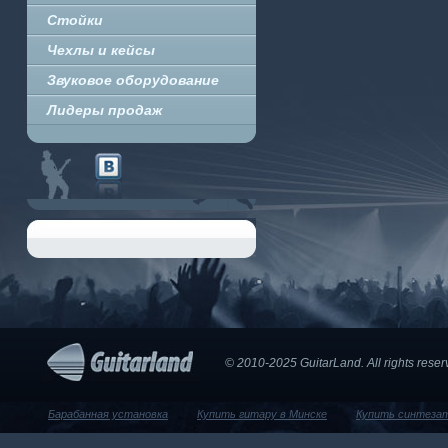
Стойки
Чехлы и кейсы
Звуковое оборудование
Лидеры продаж
© 2010-2025 GuitarLand. Аll rights res
Барабанная установка
Купить гитару в Минске
Купить синтеза