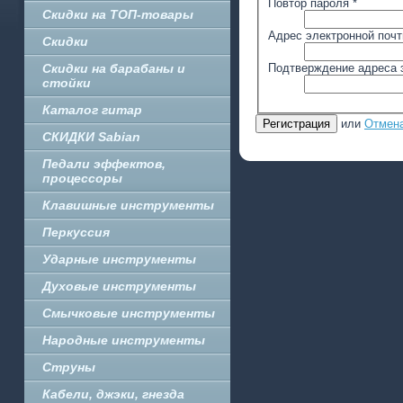
Повтор пароля
*
Скидки на ТОП-товары
Адрес электронной поч
Скидки
Подтверждение адреса 
Скидки на барабаны и
стойки
Каталог гитар
Регистрация
или
Отмен
СКИДКИ Sabian
Педали эффектов,
процессоры
Клавишные инструменты
Перкуссия
Ударные инструменты
Духовые инструменты
Смычковые инструменты
Народные инструменты
Струны
Кабели, джэки, гнезда