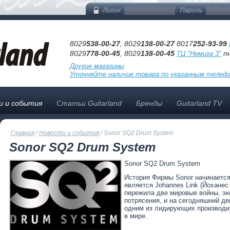
Логин
Пароль
8029
538-00-27
, 8029
138-00-27
8017
252-93-99
8029
778-00-45
, 8029
138-00-45
пн
ТЦ "Немига 3"
Другие магазины
Уточняйте наличие товара по указанным телеф
и и события
Статьи Guitarland
Бренды
Guitarland TV
Главная
/
Новости и события
/
Sonor SQ2 Drum System
Sonor SQ2 Drum System
Sonor SQ2 Drum System
История Фирмы Sonor начинается 
является Johannes Link (Йоханес
пережила две мировые войны, эк
потрясения, и на сегодняшний де
одним из лидирующих производи
в мире.