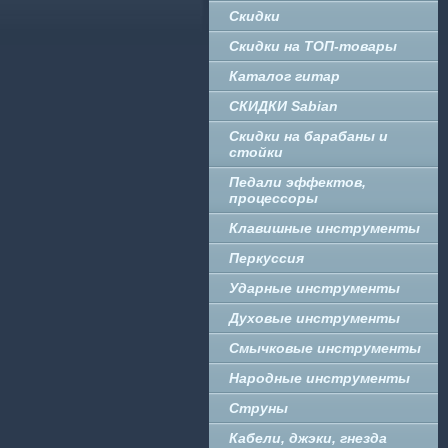
Скидки
Скидки на ТОП-товары
Каталог гитар
СКИДКИ Sabian
Скидки на барабаны и
стойки
Педали эффектов,
процессоры
Клавишные инструменты
Перкуссия
Ударные инструменты
Духовые инструменты
Смычковые инструменты
Народные инструменты
Струны
Кабели, джэки, гнезда