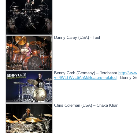
Danny Carey (USA) - Tool
Benny Greb (Germany) – Jerobeam
http://ww
v=4WLTWvc6AhM&feature=related
- Benny G
Chris Coleman (USA) – Chaka Khan