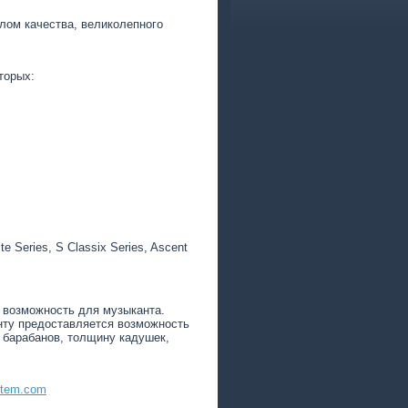
лом качества, великолепного
оторых:
 Series, S Classix Series, Ascent
 возможность для музыканта.
нту предоставляется возможность
 барабанов, толщину кадушек,
stem.com