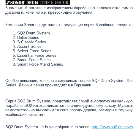
Знаменитый логотип с изображением барабанных палочек стал симво
дизайна и, конечно же, превосходного звучания.
Компания Sonor представляет следующие серии барабанов, среди к
SQ2 Drum System
Delite Series
S Classix Series
Ascent Series
Select Force Series
Essential Force Series
Smart Force Series
Smart Force Xtend Series.
Особое внимание, конечно заслуживают серии SQ2 Drum System, Delite
Series. Данные серии производятся в Германии.
Серия SQ2 Drum System, представляет собой абсолютно уникальную
Барабаны SQ2 изготавливаются по индивидуальному заказу. Музыка
самостоятельно выбрать для себя породу дерева, размеры и глубину
комбинаций покрытия.
SQ2 Drum System - It is your signature in sound!
http://www.sq2-drumsy