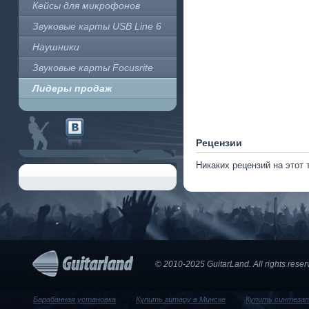
Кейсы для микрофонов
Звуковые карты USB Line 6
Наушники
Звуковые карты Focusrite
Лидеры продаж
Рецензии
Никаких рецензий на этот 
© 2010-2025 GuitarLand. Аll rights res
Барабанная установка
Купить гитару в Минске
Купить синтеза