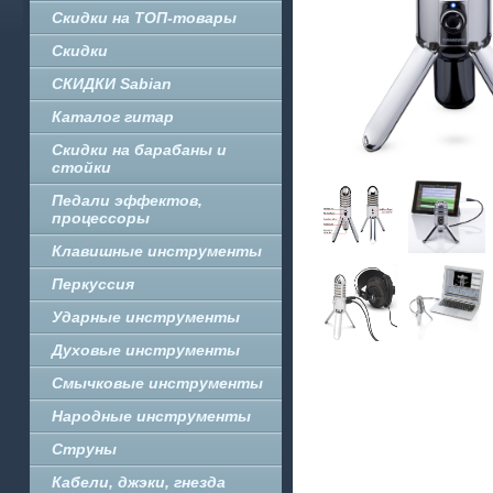
Скидки на ТОП-товары
Скидки
СКИДКИ Sabian
Каталог гитар
Скидки на барабаны и
стойки
Педали эффектов,
процессоры
Клавишные инструменты
Перкуссия
Ударные инструменты
Духовые инструменты
Смычковые инструменты
Народные инструменты
Струны
Кабели, джэки, гнезда