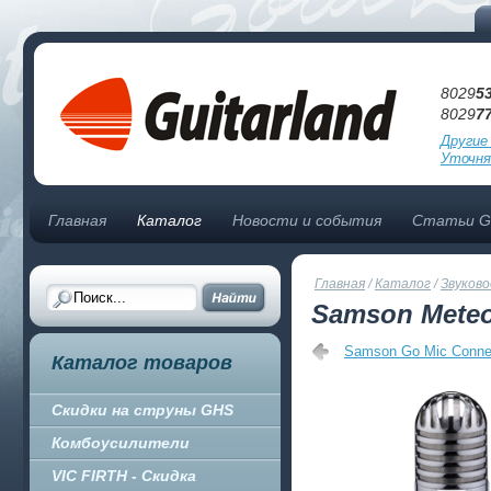
8029
5
8029
7
Другие
Уточня
Главная
Каталог
Новости и события
Статьи Gu
Главная
/
Каталог
/
Звуково
Samson Mete
Samson Go Mic Conne
Каталог товаров
Скидки на струны GHS
Комбоусилители
VIC FIRTH - Скидка