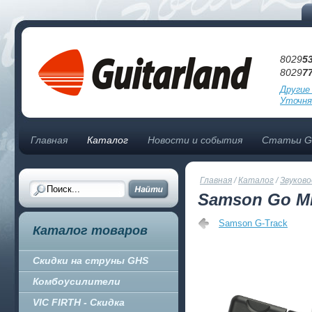
8029
5
8029
7
Другие
Уточня
Главная
Каталог
Новости и события
Статьи Gu
Главная
/
Каталог
/
Звуково
Samson Go M
Samson G-Track
Каталог товаров
Скидки на струны GHS
Комбоусилители
VIC FIRTH - Скидка