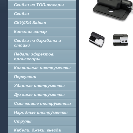
Скидки на ТОП-товары
Скидки
СКИДКИ Sabian
Каталог гитар
Скидки на барабаны и
стойки
Педали эффектов,
процессоры
Клавишные инструменты
Перкуссия
Ударные инструменты
Духовые инструменты
Смычковые инструменты
Народные инструменты
Струны
Кабели, джэки, гнезда