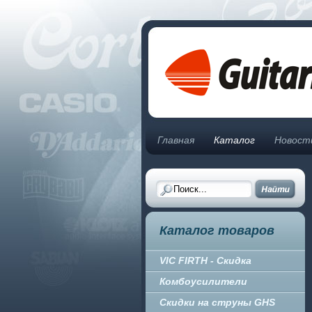
Главная
Каталог
Новост
Каталог товаров
VIC FIRTH - Скидка
Комбоусилители
Скидки на струны GHS