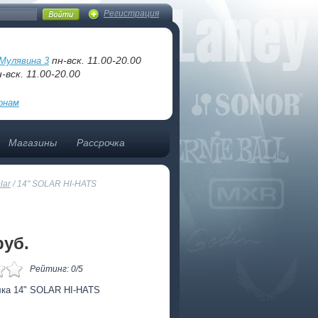
Регистрация
пн-вск. 11.00-20.00
Мулявина 3
-вск. 11.00-20.00
онам
Магазины
Рассрочка
lar
/
14" SOLAR HI-HATS
pуб.
Рейтинг: 0/5
лка 14" SOLAR HI-HATS