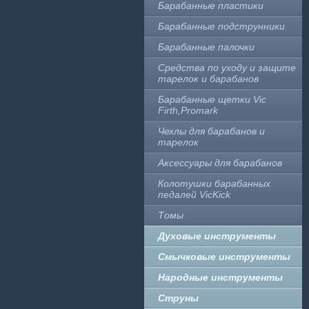
Барабанные пластики
Барабанные подструнники
Барабанные палочки
Средства по уходу и защите
тарелок и барабанов
Барабанные щетки Vic
Firth,Promark
Чехлы для барабанов и
тарелок
Аксессуары для барабанов
Колотушки барабанных
педалей VicKick
Томы
Духовые инструменты
Смычковые инструменты
Народные инструменты
Струны