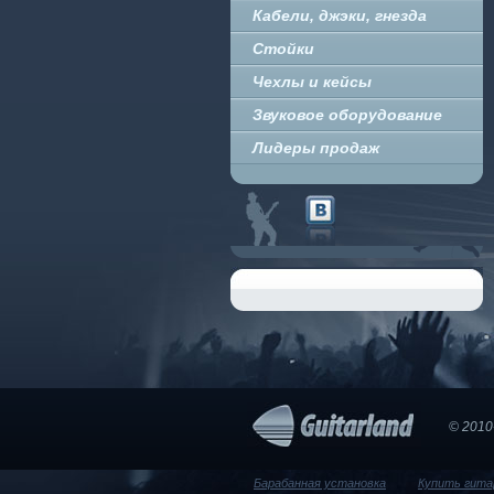
Кабели, джэки, гнезда
Стойки
Чехлы и кейсы
Звуковое оборудование
Лидеры продаж
© 2010-
Барабанная установка
Купить гита