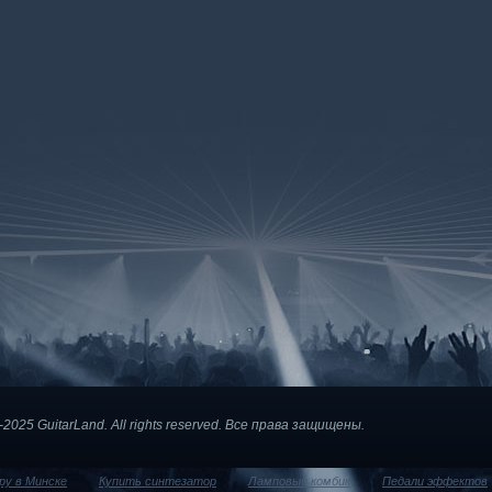
2025 GuitarLand. Аll rights reserved. Все права защищены.
ру в Минске
Купить синтезатор
Ламповый комбик
Педали эффектов