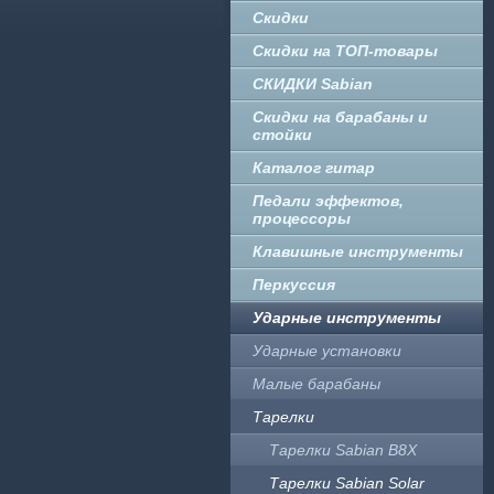
Скидки
Скидки на ТОП-товары
СКИДКИ Sabian
Скидки на барабаны и
стойки
Каталог гитар
Педали эффектов,
процессоры
Клавишные инструменты
Перкуссия
Ударные инструменты
Ударные установки
Малые барабаны
Тарелки
Тарелки Sabian B8X
Тарелки Sabian Solar