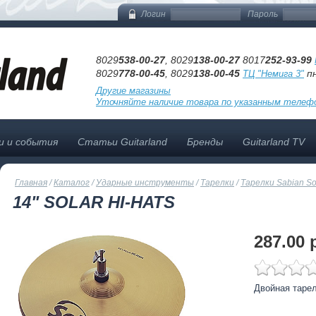
Логин
Пароль
8029
538-00-27
, 8029
138-00-27
8017
252-93-99
8029
778-00-45
, 8029
138-00-45
пн
ТЦ "Немига 3"
Другие магазины
Уточняйте наличие товара по указанным телеф
и и события
Статьи Guitarland
Бренды
Guitarland TV
Главная
/
Каталог
/
Ударные инструменты
/
Тарелки
/
Тарелки Sabian So
14" SOLAR HI-HATS
287.00 
Двойная таре