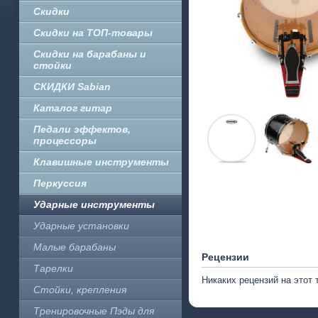
Скидки
Скидки на ТОП-товары
Скидки на барабаны и
стойки
СКИДКИ Sabian
Каталог гитар
Педали эффектов,
процессоры
Клавишные инструменты
Перкуссия
Ударные инструменты
Ударные установки
Малые барабаны
Рецензии
Тарелки
Никаких рецензий на этот 
Стойки, крепления
Тренировочные Пэды для