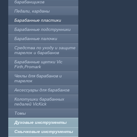
барабанщиков
Педали, карданы
Барабанные пластики
Барабанные подструнники
Барабанные палочки
Средства по уходу и защите
тарелок и барабанов
Барабанные щетки Vic
Firth,Promark
Чехлы для барабанов и
тарелок
Аксессуары для барабанов
Колотушки барабанных
педалей VicKick
Томы
Духовые инструменты
Смычковые инструменты