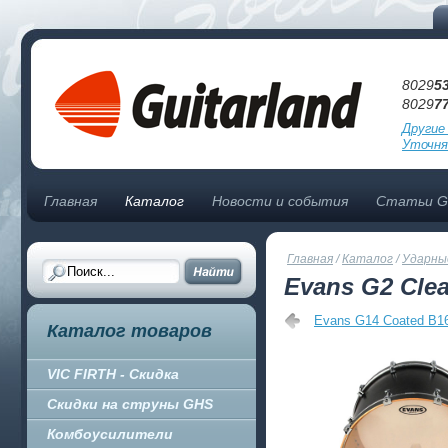
8029
5
8029
7
Другие
Уточня
Главная
Каталог
Новости и события
Статьи Gu
Главная
/
Каталог
/
Ударны
Evans G2 Cle
Evans G14 Coated B1
Каталог товаров
VIC FIRTH - Скидка
Скидки на струны GHS
Комбоусилители