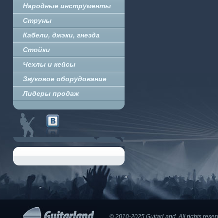
Народные инструменты
Струны
Кабели, джэки, гнезда
Стойки
Чехлы и кейсы
Звуковое оборудование
Лидеры продаж
© 2010-2025 GuitarLand. Аll rights res