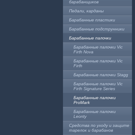
барабанщиков
Педали, карданы
Барабанные пластики
Барабанные подструнники
Барабанные палочки
Барабанные палочки Vic
Firth Nova
Барабанные палочки Vic
Firth
Барабанные палочки Stagg
Барабанные палочки Vic
Firth Signature Series
Барабанные палочки
ProMark
Барабанные палочки
Leonty
Средства по уходу и защите
тарелок и барабанов