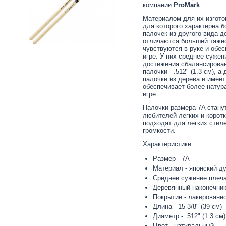
компании
ProMark
.
Материалом для их изгото
для которого характерна б
палочек из другого вида д
отличаются большей тяжес
чувствуются в руке и обес
игре. У них среднее сужен
достижения сбалансирован
палочки - .512" (1.3 см), а
палочки из дерева и имее
обеспечивает более натур
игре.
Палочки размера 7A стан
любителей легких и корот
подходят для легких стил
громкости.
Характеристики:
Размер - 7A
Материал - японский д
Среднее сужение плеча
Деревянный наконечни
Покрытие - лакированн
Длина - 15 3/8" (39 см)
Диаметр - .512" (1.3 см)
Цвет - натуральный