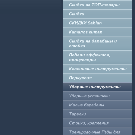
Скидки на ТОП-товары
Скидки
СКИДКИ Sabian
Каталог гитар
Скидки на барабаны и
стойки
Педали эффектов,
процессоры
Клавишные инструменты
Перкуссия
Ударные инструменты
Ударные установки
Малые барабаны
Тарелки
Стойки, крепления
Тренировочные Пэды для