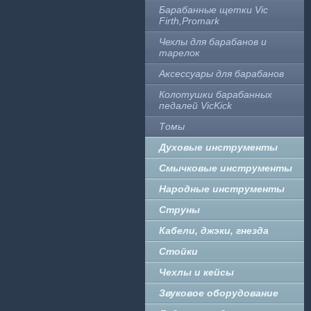
Барабанные щетки Vic
Firth,Promark
Чехлы для барабанов и
тарелок
Аксессуары для барабанов
Колотушки барабанных
педалей VicKick
Томы
Духовые инструменты
Смычковые инструменты
Народные инструменты
Струны
Кабели, джэки, гнезда
Стойки
Чехлы и кейсы
Звуковое оборудование