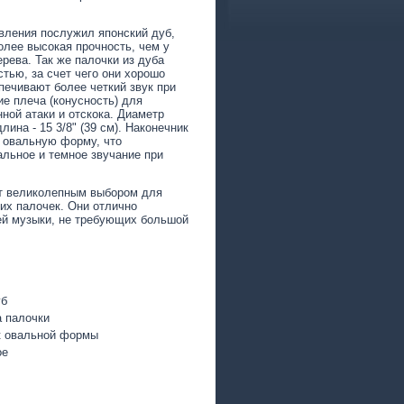
вления послужил японский дуб,
олее высокая прочность, чем у
ерева. Так же палочки из дуба
тью, за счет чего они хорошо
печивают более четкий звук при
ие плеча (конусность) для
ной атаки и отскока. Диаметр
 длина - 15 3/8" (39 см). Наконечник
т овальную форму, что
альное и темное звучание при
ут великолепным выбором для
ких палочек. Они отлично
ей музыки, не требующих большой
уб
 палочки
к овальной формы
ое