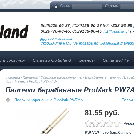
Логин
Пароль
8029
538-00-27
, 8029
138-00-27
8017
252-93-99
8029
778-00-45
, 8029
138-00-45
пн
ТЦ "Немига 3"
Другие магазины
Уточняйте наличие товара по указанным телеф
и и события
Статьи Guitarland
Бренды
Guitarland TV
Главная
/
Каталог
/
Ударные инструменты
/
Барабанные палочки
/
Бараб
барабанные ProMark PW7AW
Палочки барабанные ProMark PW7
Палочки барабанные ProMark PW7AN
Палоч
81.55 pуб.
Рейти
PW7AW
- это барабанные 