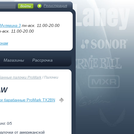
Регистрация
пн-вск. 11.00-20.00
Мулявина 3
-вск. 11.00-20.00
онам
Магазины
Рассрочка
анные палочки ProMark
/
Палочки
AW
ки барабанные ProMark TX2BN
нг: 0/5
палочки от американской