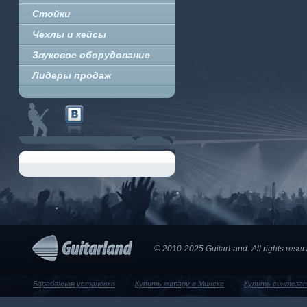
Стойки
Чехлы и кейсы
Звуковое оборудование
Лидеры продаж
© 2010-2025 GuitarLand. Аll rights res
Барабанная установка
Купить гитару в Минске
Купить синтеза