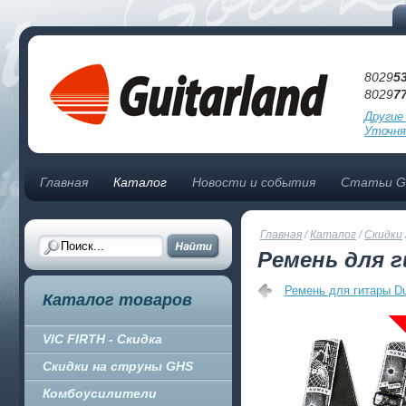
8029
5
8029
7
Другие
Уточня
Главная
Каталог
Новости и события
Статьи Gu
Главная
/
Каталог
/
Скидки
Ремень для г
Ремень для гитары Du
Каталог товаров
VIC FIRTH - Скидка
Скидки на струны GHS
Комбоусилители