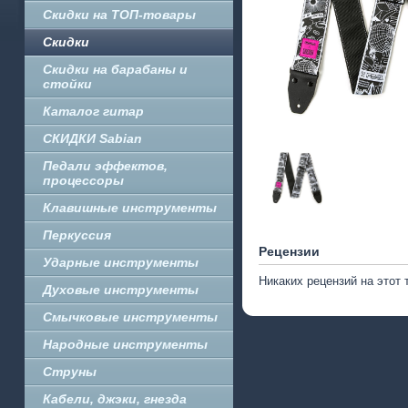
Скидки на ТОП-товары
Скидки
Скидки на барабаны и
стойки
Каталог гитар
СКИДКИ Sabian
Педали эффектов,
процессоры
Клавишные инструменты
Перкуссия
Рецензии
Ударные инструменты
Никаких рецензий на этот 
Духовые инструменты
Смычковые инструменты
Народные инструменты
Струны
Кабели, джэки, гнезда