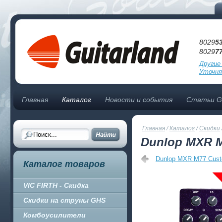
8029
5
8029
7
Другие
Уточня
Главная
Каталог
Новости и события
Статьи Gu
Главная
/
Каталог
/
Скидки
Dunlop MXR M8
Dunlop MXR M77 Cust
Каталог товаров
VIC FIRTH - Скидка
Скидки на струны GHS
Комбоусилители