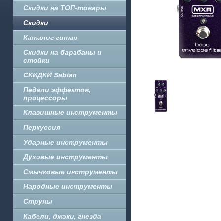
Скидки на ТОП-товары
Скидки
Каталог гитар
Скидки на барабаны и
стойки
СКИДКИ Sabian
Педали эффектов,
процессоры
Клавишные инструменты
Перкуссия
Ударные инструменты
Духовые инструменты
Смычковые инструменты
Народные инструменты
Струны
Кабели, джэки, гнезда