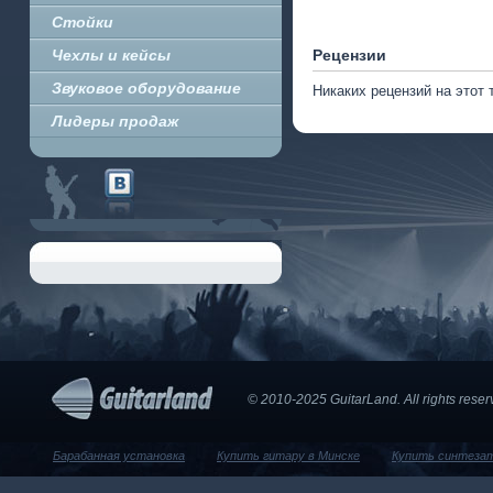
Стойки
Чехлы и кейсы
Рецензии
Звуковое оборудование
Никаких рецензий на этот 
Лидеры продаж
© 2010-2025 GuitarLand. Аll rights res
Барабанная установка
Купить гитару в Минске
Купить синтеза