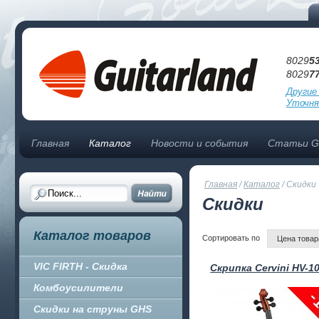
8029
5
8029
7
Другие
Уточня
Главная
Каталог
Новости и события
Статьи Gu
Главная
/
Каталог
/
Скидки
Скидки
Каталог товаров
Сортировать по
Цена товара
VIC FIRTH - Скидка
Скрипка Cervini HV-10
Комбоусилители
Скидки на струны GHS