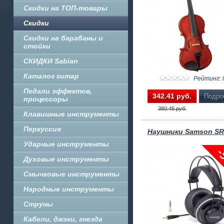
Скидки на ТОП-товары
Скидки
Скидки на барабаны и
стойки
СКИДКИ Sabian
Каталог гитар
Рейтинг: 
Педали эффектов,
342.41 pуб.
Подро
процессоры
380.45 pуб.
Клавишные инструменты
Перкуссия
Наушники Samson SR
Ударные инструменты
Духовые инструменты
Смычковые инструменты
Народные инструменты
Струны
Кабели, джэки, гнезда