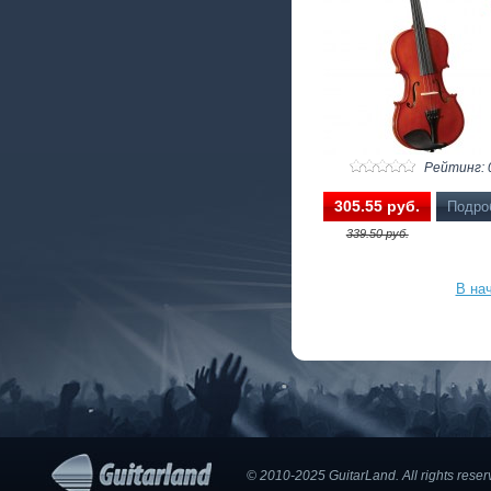
Рейтинг: 
305.55 pуб.
Подро
339.50 pуб.
В на
© 2010-2025 GuitarLand. Аll rights res