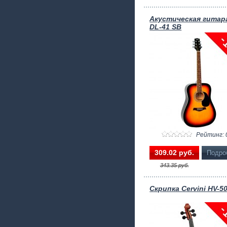
Акустическая гитара
DL-41 SB
Рейтинг: 
309.02 pуб.
Подро
343.35 pуб.
Скрипка Cervini HV-50