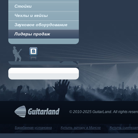
Стойки
Чехлы и кейсы
Звуковое оборудование
Лидеры продаж
© 2010-2025 GuitarLand. Аll rights res
Барабанная установка
Купить гитару в Минске
Купить синтеза