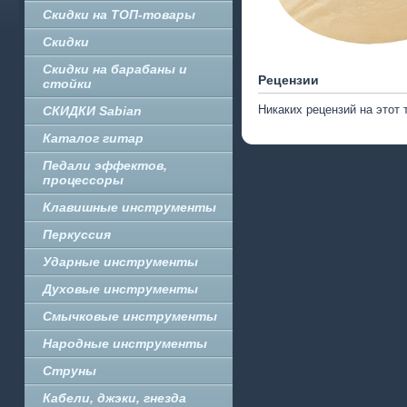
Скидки на ТОП-товары
Скидки
Скидки на барабаны и
Рецензии
стойки
Никаких рецензий на этот 
СКИДКИ Sabian
Каталог гитар
Педали эффектов,
процессоры
Клавишные инструменты
Перкуссия
Ударные инструменты
Духовые инструменты
Смычковые инструменты
Народные инструменты
Струны
Кабели, джэки, гнезда