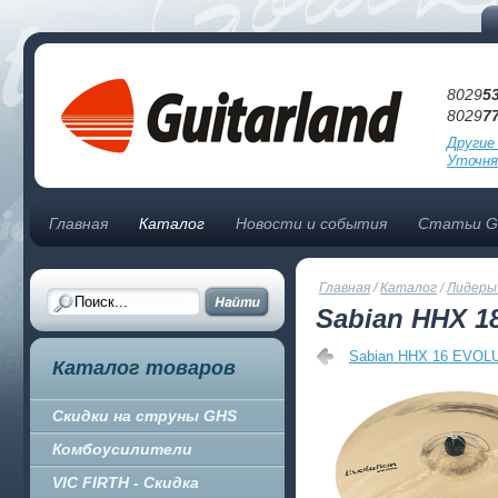
8029
5
8029
7
Другие
Уточня
Главная
Каталог
Новости и события
Статьи Gu
Главная
/
Каталог
/
Лидеры
Sabian HHX 
Sabian HHX 16 EVO
Каталог товаров
Скидки на струны GHS
Комбоусилители
VIC FIRTH - Скидка