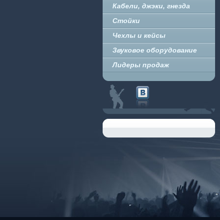
Кабели, джэки, гнезда
Стойки
Чехлы и кейсы
Звуковое оборудование
Лидеры продаж