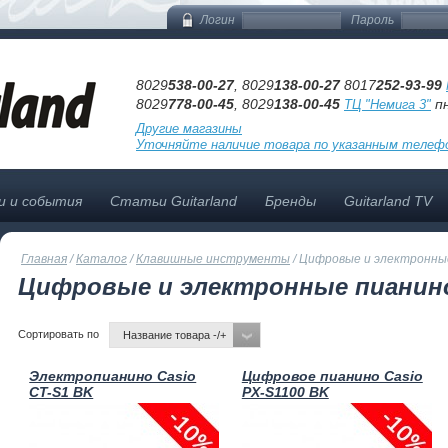
Логин
Пароль
8029
538-00-27
, 8029
138-00-27
8017
252-93-99
8029
778-00-45
, 8029
138-00-45
пн
ТЦ "Немига 3"
Другие магазины
Уточняйте наличие товара по указанным телеф
и и события
Статьи Guitarland
Бренды
Guitarland TV
Главная
/
Каталог
/
Клавишные инструменты
/
Цифровые и электронные
Цифровые и электронные пианино
Сортировать по
Название товара -/+
Электропианино Casio
Цифровое пианино Casio
CT-S1 BK
PX-S1100 BK