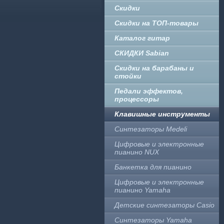
Скидки
Скидки на ТОП-товары
Каталог гитар
СКИДКИ Sabian
Скидки на барабаны и
стойки
Педали эффектов,
процессоры
Клавишные инструменты
Синтезаторы Medeli
Цифровые и электронные
пианино NUX
Банкетка для пианино
Цифровые и электронные
пианино Yamaha
Детские синтезаторы Casio
Синтезаторы Yamaha