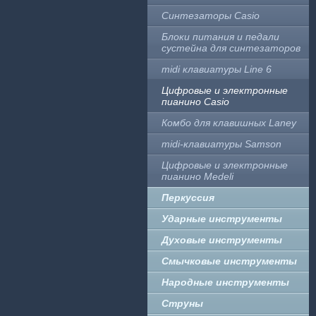
Синтезаторы Casio
Блоки питания и педали
сустейна для синтезаторов
midi клавиатуры Line 6
Цифровые и электронные
пианино Casio
Комбо для клавишных Laney
midi-клавиатуры Samson
Цифровые и электронные
пианино Medeli
Перкуссия
Ударные инструменты
Духовые инструменты
Смычковые инструменты
Народные инструменты
Струны