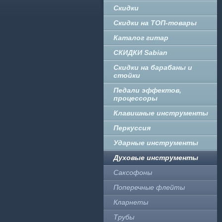
Скидки
Скидки на ТОП-товары
Каталог гитар
СКИДКИ Sabian
Скидки на барабаны и
стойки
Педали эффектов,
процессоры
Клавишные инструменты
Перкуссия
Ударные инструменты
Духовые инструменты
Саксофоны
Поперечные флейты
Кларнеты
Трубы