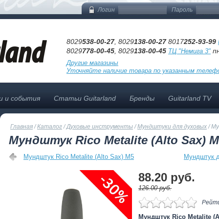
Логин
Пароль
8029
538-00-27
, 8029
138-00-27
8017
252-93-99
8029
778-00-45
, 8029
138-00-45
пн
ТЦ "Немига 3"
Другие магазины
Уточняйте наличие товара по указанным телеф
и и события
Статьи Guitarland
Бренды
Guitarland TV
Главная
/
Каталог
/
Духовые инструменты
/
Мундштуки для духовых
/
Му
Мундштук Rico Metalite (Alto Sax) 
Мундштук Rico Metalite (Alto Sax) M5
Мундштук д
88.20 pуб.
126.00 pуб.
Рейти
Мундштук Rico Metalite (A