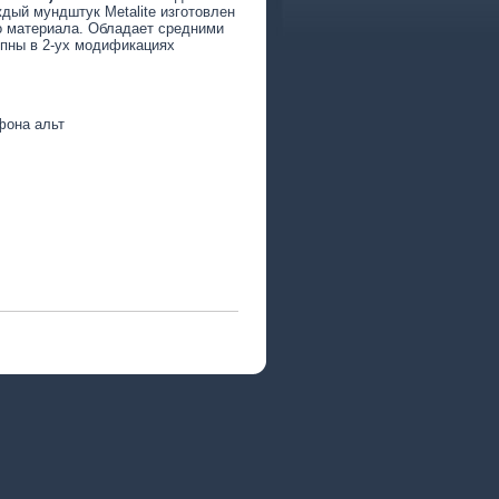
дый мундштук Metalite изготовлен
го материала. Обладает средними
пны в 2-ух модификациях
фона альт