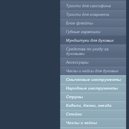
Трости для саксофона
Трости для кларнета
Блок флейты
Губные гармошки
Мундштуки для духовых
Средства по уходу за
духовыми
Аксессуары
Чехлы и кейсы для духовых
Смычковые инструменты
Народные инструменты
Струны
Кабели, джэки, гнезда
Стойки
Чехлы и кейсы