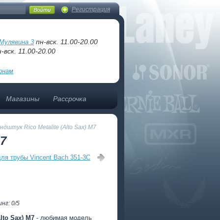
Регистрация
пн-вск. 11.00-20.00
Мулявина 3
-вск. 11.00-20.00
онам
Магазины
Рассрочка
ндштук Rico Metalite (Alto Sax) M7
M7
ля трубы Vincent Bach 351-3C
нг: 0/5
lto Sax) M7
- любимая модель