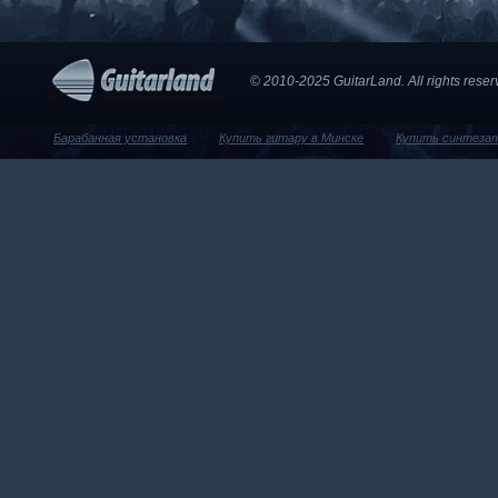
© 2010-2025 GuitarLand. Аll rights res
Барабанная установка
Купить гитару в Минске
Купить синтеза