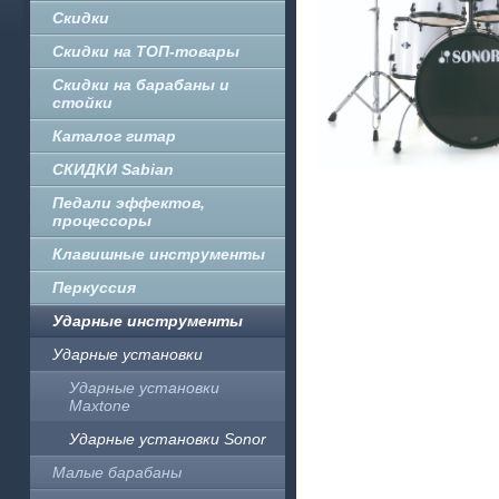
Скидки
Скидки на ТОП-товары
Скидки на барабаны и
стойки
Каталог гитар
СКИДКИ Sabian
Педали эффектов,
процессоры
Клавишные инструменты
Перкуссия
Ударные инструменты
Ударные установки
Ударные установки
Maxtone
Ударные установки Sonor
Малые барабаны