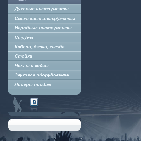
Духовые инструменты
Смычковые инструменты
Народные инструменты
Струны
Кабели, джэки, гнезда
Стойки
Чехлы и кейсы
Звуковое оборудование
Лидеры продаж