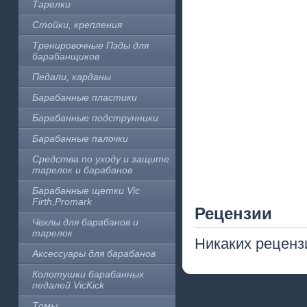
Тарелки
Стойки, крепления
Тренировочные Пэды для
барабанщиков
Педали, карданы
Барабанные пластики
Барабанные подструнники
Барабанные палочки
Средства по уходу и защите
тарелок и барабанов
Барабанные щетки Vic
Firth,Promark
Рецензии
Чехлы для барабанов и
тарелок
Никаких рецензи
Аксессуары для барабанов
Колотушки барабанных
педалей VicKick
Томы