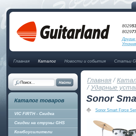
8029
5
8029
7
Другие
Уточня
Главная
Каталог
Новости и события
Статьи Gu
Главная
/
Катал
/
Ударные уста
Sonor Smar
Каталог товаров
Sonor Smart Force Ser
VIC FIRTH - Скидка
Скидки на струны GHS
Комбоусилители